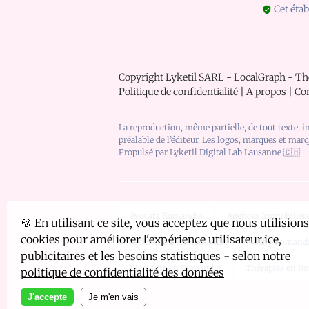
Cet étab
Copyright Lyketil SARL - LocalGraph -
Th
Politique de confidentialité
|
A propos
|
Co
La reproduction, même partielle, de tout texte, i
préalable de l’éditeur. Les logos, marques et mar
Propulsé par
Lyketil Digital Lab Lausanne
🇨🇭
Avocats Romandie
Agences Immobilièr
🍪
En utilisant ce site, vous acceptez que nous utilisions
cookies pour améliorer l'expérience utilisateur.ice,
Architectes en Romandie
Baby Romandie
publicitaires et les besoins statistiques - selon notre
Bien-Être en Romandie
Thérapies en R
politique de confidentialité des données
J'accepte
Je m'en vais