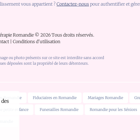
lissement vous appartient ?
Contactez-nous
pour authentifier et gérer
érapie Romandie
©
2026
Tous droits réservés.
ntact
|
Conditions d'utilisation
mage ou photo présents sur ce site est interdite sans accord
ques déposées sont la propriété de leurs détenteurs.
es Romandie
Fiduciaires en Romandie
Mariages Romandie
Gr
 des
 petite enfance
Funerailles Romandie
Romandie pour les Séniors
omandie